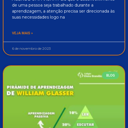
de uma pessoa seja trabalhado durante a
aprendizagem, a atenção precisa ser direcionada às
suas necessidades logo na
VEJA MAIS »
6 de novembro de 2023
BLOG