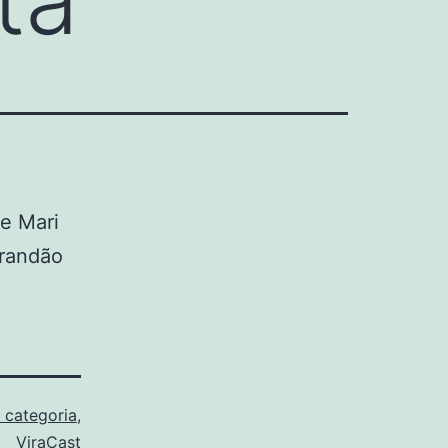
 e Mari
Brandão
 categoria
,
ViraCast