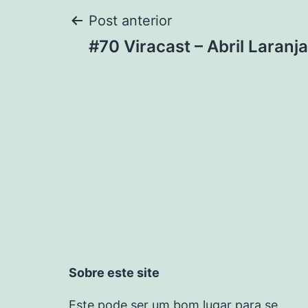
Post anterior
#70 Viracast – Abril Laranj
Sobre este site
Este pode ser um bom lugar para se